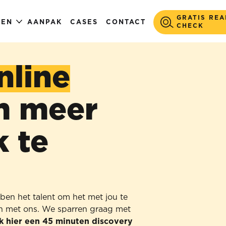
GRATIS REA
GEN
AANPAK
CASES
CONTACT
CHECK
nline
 meer
k te
ben het talent om het met jou te
agen met ons. We sparren graag met
k hier een 45 minuten discovery