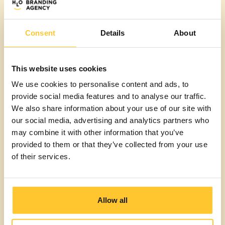
Als wij samenwerken met derden, zoals
accountants of anderen, voor de levering van de in
dit Privacybeleid genoemde diensten, sluiten wij
Consent
Details
About
een overeenkomst met deze verwerkers om ervoor
te zorgen dat zij voldoende garanties bieden met
betrekking tot technische en organisatorische
This website uses cookies
maatregelen voor de beveiliging van
We use cookies to personalise content and ads, to
persoonsgegevens.
provide social media features and to analyse our traffic.
We also share information about your use of our site with
Daarnaast delen wij jou persoonsgegevens niet
our social media, advertising and analytics partners who
met derden, tenzij dit noodzakelijk is voor de
may combine it with other information that you’ve
uitvoering van onze diensten, wettelijk verplicht is,
provided to them or that they’ve collected from your use
of in een noodgeval waarin wij redelijkerwijs
of their services.
geloven dat dit in jou belang is. Dit omvat ook
legitieme verzoeken van autoriteiten,
dagvaardingen of gerechtelijke bevelen, acties om
schade of fraude te detecteren of te voorkomen, of
Allow all
acties om de veiligheid van ons netwerk en onze
diensten te waarborgen.