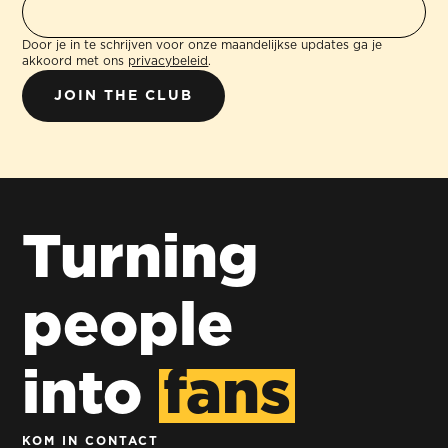
Door je in te schrijven voor onze maandelijkse updates ga je
akkoord met ons
privacybeleid
.
Turning
people
into
fans
KOM IN CONTACT