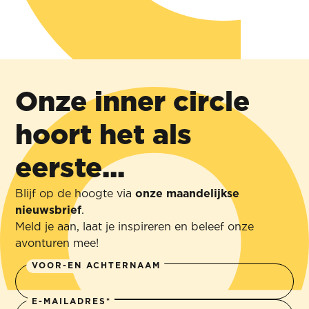
Het
Wanneer
visualiseren
de
van retail­
Onze inner circle
Afrikaanse
excellentie
geest van
hoort het als
voor
Selati tot
eerste...
Heineken
leven
Blijf op de hoogte via
onze maandelijkse
HEINEKEN
komt
nieuwsbrief
.
BREWING
Meld je aan, laat je inspireren en beleef onze
COMPANY
360° BRANDING
SELATI
avonturen mee!
ALCOHOLVRIJE
DRANK
VOOR-EN ACHTERNAAM
SH
O
W
E-MAILADRES*