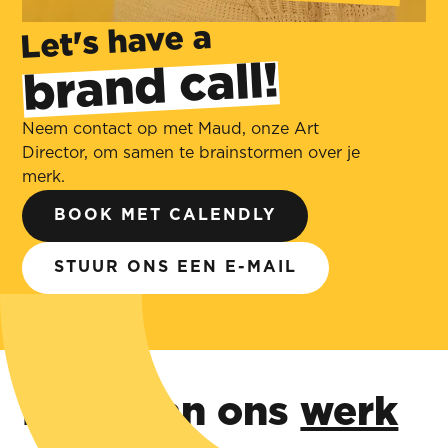
Let's have a
brand call!
‍
Neem contact op met Maud, onze Art
Director, om samen te brainstormen over je
merk.
BOOK MET CALENDLY
STUUR ONS EEN E-MAIL
Meer van ons
werk