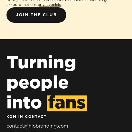
Door je in te schrijven voor onze maandelijkse updates ga je
akkoord met ons
privacybeleid
.
Turning
people
into
fans
KOM IN CONTACT
contact@hlobranding.com