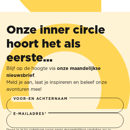
Hoe een
Samen
klein
met Abin
bedrijf
Onze inner circle
halen we
groot
er meer
hoort het als
werd
uit
eerste...
PLNTS.COM
ABIN
ONLINE
Blijf op de hoogte via
onze maandelijkse
ACCOUNTANTS
PLANTENWINKEL
360° BRANDING
nieuwsbrief
.
& ADVISEURS
360° BRANDING
Meld je aan, laat je inspireren en beleef onze
avonturen mee!
VOOR-EN ACHTERNAAM
E-MAILADRES*