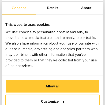
Consent
Details
About
Succes in elke
This website uses cookies
afbeelding
We use cookies to personalise content and ads, to
provide social media features and to analyse our traffic.
DE IMPACT
We also share information about your use of our site with
Het resultaat? Een brede on-brand toolkit die de
our social media, advertising and analytics partners who
PICOS-strategie toegankelijk, herkenbaar en
may combine it with other information that you’ve
eenvoudig toepasbaar maakt. Heineken-teams
provided to them or that they’ve collected from your use
kunnen nu consistent en objectief de
of their services.
winkeluitvoering beoordelen en verbeteren
ongeacht het kanaal. De boodschap die in elke
animatie doorklinkt is helder:
een betere
winkelervaring leidt tot betere resultaten, voor
Allow all
Heineken, voor partners én voor shoppers.
Customize