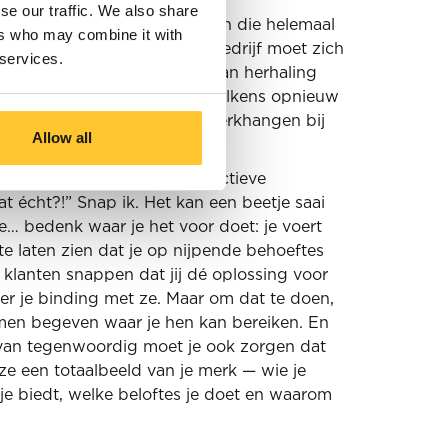
se our traffic. We also share
 een klant aan de slag gegaan die helemaal
ers who may combine it with
s staat. Supertof, want dit bedrijf moet zich
 services.
ul. Daarbij staat de kracht van herhaling
je merk en hoofdboodschap telkens opnieuw
 te communiceren, blijft je merkhangen bij
Allow all
teindelijk
loyale fans.
ommunicatieteam nu een collectieve
at écht?!” Snap ik. Het kan een beetje saai
rre… bedenk waar je het voor doet: je voert
 laten zien dat je op nijpende behoeftes
e klanten snappen dat jij dé oplossing voor
er je binding met ze. Maar om dat te doen,
rmen begeven waar je hen kan bereiken. En
van tegenwoordig moet je ook zorgen dat
 ze een totaalbeeld van je merk — wie je
 je biedt, welke beloftes je doet en waarom