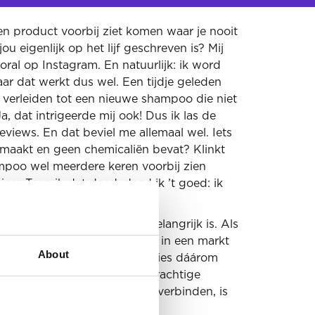
en product voorbij ziet komen waar je nooit
u eigenlijk op het lijf geschreven is? Mij
ral op Instagram. En natuurlijk: ik word
aar dat werkt dus wel. Een tijdje geleden
n verleiden tot een nieuwe shampoo die niet
, dat intrigeerde mij ook! Dus ik las de
views. En dat beviel me allemaal wel. Iets
maakt en geen chemicaliën bevat? Klinkt
mpoo wel meerdere keren voorbij zien
ng. Toen ik dat deed, deed ik ’t goed: ik
ment.
om zo’n merkpositionering belangrijk is. Als
n, moet je jouw plekje claimen in een markt
About
beren te verdringen. En precies dáárom
rtuigingskracht nodig. Een krachtige
ensen positieve associaties verbinden, is