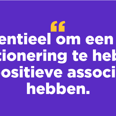
sentieel om een
ionering te h
sitieve assoc
hebben.