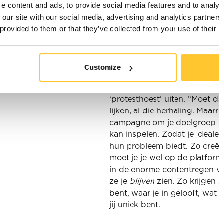
e content and ads, to provide social media features and to analy
Wij zijn nu bijvoorbeeld met
 our site with our social media, advertising and analytics partn
aan het begin van de merkrei
 provided to them or that they’ve collected from your use of their
écht gaan neerzetten vanaf n
zéker voorop. Alleen door 
— maar in een uniek jasje! —
Customize
de doelgroep. Zo creëer je ui
En ja, ik hoor het interne c
‘protesthoest’ uiten. “Moet d
lijken, al die herhaling. Maa
campagne om je doelgroep te
kan inspelen. Zodat je ideal
hun probleem biedt. Zo creë
moet je je wel op de platfo
in de enorme contentregen 
ze je
blijven
zien. Zo krijgen
bent, waar je in gelooft, wat
jij uniek bent.