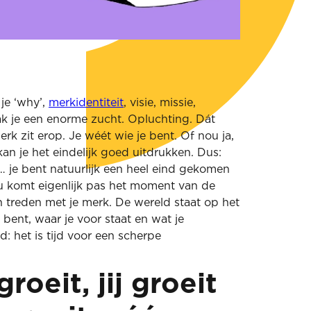
je ‘why’,
merkidentiteit
, visie, missie,
k je een enorme zucht. Opluchting. Dát
rk zit erop. Je wéét wie je bent. Of nou ja,
 kan je het eindelijk goed uitdrukken. Dus:
 je bent natuurlijk een heel eind gekomen
nu komt eigenlijk pas het moment van de
n treden met je merk. De wereld staat op het
 bent, waar je voor staat en wat je
d: het is tijd voor een scherpe
roeit, jij groeit