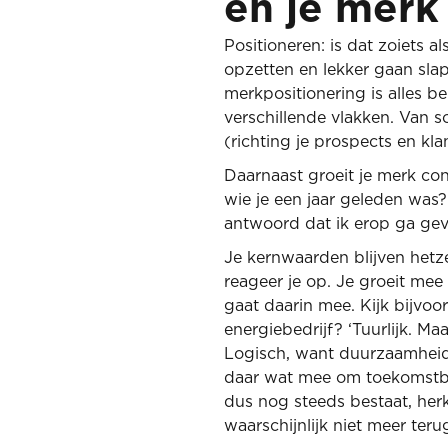
en je merk
Positioneren: is dat zoiets a
opzetten en lekker gaan sla
merkpositionering is alles be
verschillende vlakken. Van so
(richting je prospects en kl
Daarnaast groeit je merk con
wie je een jaar geleden was?
antwoord dat ik erop ga geve
Je kernwaarden blijven hetz
reageer je op. Je groeit mee
gaat daarin mee. Kijk bijvoo
energiebedrijf? ‘Tuurlijk. Ma
Logisch, want duurzaamheid 
daar wat mee om toekomstbes
dus nog steeds bestaat, her
waarschijnlijk niet meer teru