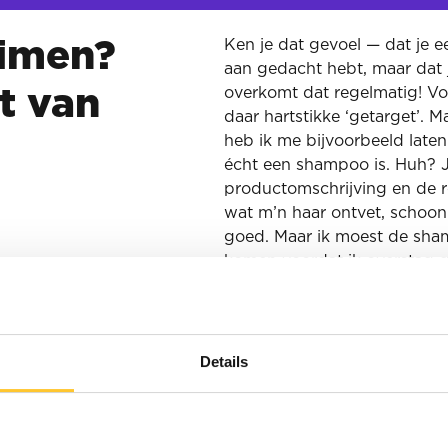
Ken je dat gevoel — dat je e
aimen?
aan gedacht hebt, maar dat jo
overkomt dat regelmatig! Voo
t van
daar hartstikke ‘getarget’. M
heb ik me bijvoorbeeld late
écht een shampoo is. Huh? Ja
productomschrijving en de re
wat m’n haar ontvet, schoon
goed. Maar ik moest de sha
komen voordat ik overstag gi
heb nog steeds een abonne
Dit voorbeeld laat zien waar
je je doelgroep wilt bereike
Details
waarin de merken elkaar pro
heeft die doelgroep wat ove
merkpositionering waaraan m
dus essentieel.