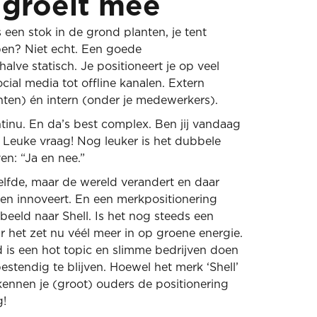
 groeit méé
ls een stok in de grond planten, je tent
pen? Niet echt. Een goede
halve statisch. Je positioneert je op veel
cial media tot offline kanalen. Extern
anten) én intern (onder je medewerkers).
tinu. En da’s best complex. Ben jij vandaag
 Leuke vraag! Nog leuker is het dubbele
n: “Ja en nee.”
elfde, maar de wereld verandert en daar
 en innoveert. En een merkpositionering
rbeeld naar Shell. Is het nog steeds een
ar het zet nu véél meer in op groene energie.
is een hot topic en slimme bedrijven doen
tendig te blijven. Hoewel het merk ‘Shell’
kennen je (groot) ouders de positionering
g!