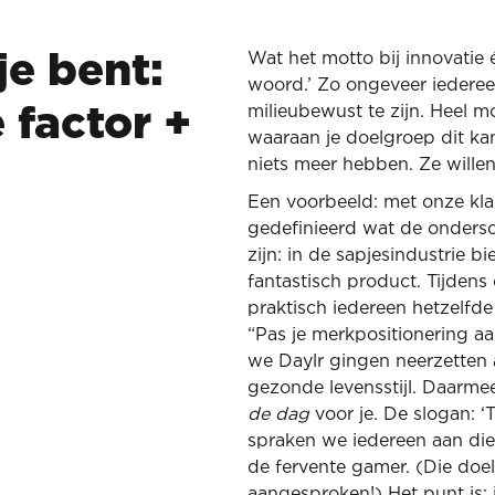
Wat het motto bij innovatie 
je bent:
woord.’ Zo ongeveer iedere
milieubewust te zijn. Heel mo
 factor +
waaraan je doelgroep dit ka
niets meer hebben. Ze willen
Een voorbeeld: met onze kl
gedefinieerd wat de ondersc
zijn: in de sapjesindustrie b
fantastisch product. Tijden
praktisch iedereen hetzelfde
“Pas je merkpositionering 
we Daylr gingen neerzetten 
gezonde levensstijl. Daarmee
de dag
voor je. De slogan: ‘
spraken we iedereen aan die
de fervente gamer. (Die do
aangesproken!) Het punt is: