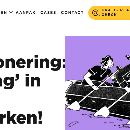
GRATIS REA
GEN
AANPAK
CASES
CONTACT
CHECK
onering:
ag’ in
rken!