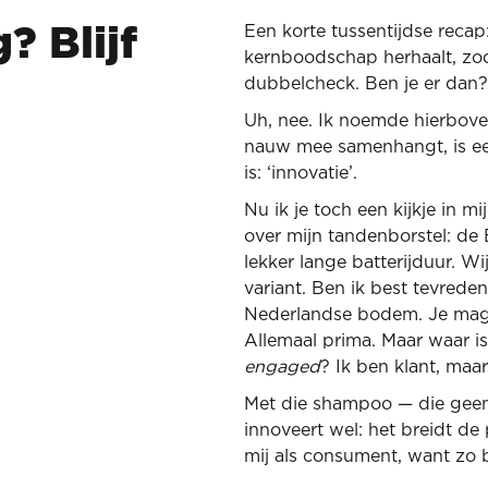
Een korte tussentijdse recap: 
? Blijf
kernboodschap herhaalt, zoda
dubbelcheck. Ben je er dan?
Uh, nee. Ik noemde hierbove
nauw mee samenhangt, is 
is: ‘innovatie’.
Nu ik je toch een kijkje in m
over mijn tandenborstel: de
lekker lange batterijduur. W
variant. Ben ik best tevrede
Nederlandse bodem. Je mag 
Allemaal prima. Maar waar i
engaged
? Ik ben klant, maar
Met die shampoo — die geen
innoveert wel: het breidt de
mij als consument, want zo bl