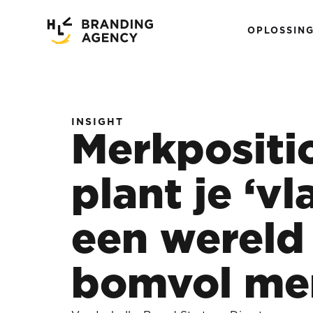
OPLOSSIN
INSIGHT
Merkpositi
plant je ‘vl
een wereld
bomvol me