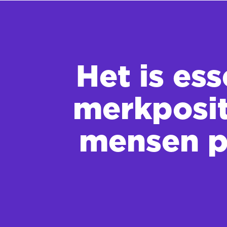
Het is es
merkposit
mensen po