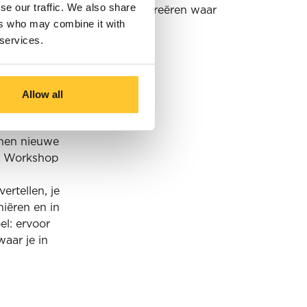
se our traffic. We also share
even en een werkcultuur te creëren waar
ers who may combine it with
 services.
Allow all
 werken?
nnen nieuwe
r Workshop
rtellen, je
niëren en in
el: ervoor
aar je in