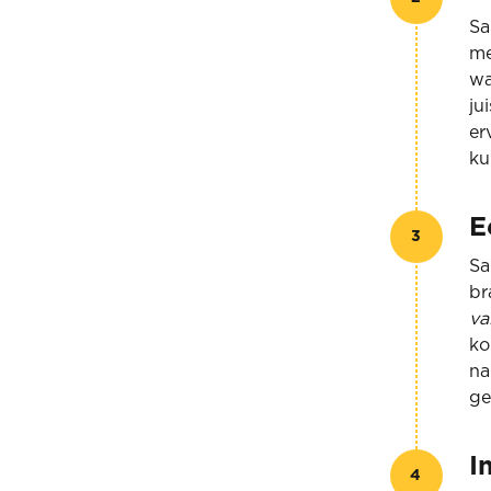
Sa
me
wa
ju
er
ku
E
3
Sa
br
va
ko
na
ge
I
4