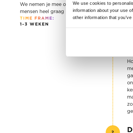
We use cookies to personalis
We nemen je mee op een speciaal voor jou ontwo
information about your use of
mensen heel graag deel van uitmaken.
other information that you’ve
TIME FRAME:
1-3 WEKEN
T
1
Wa
Ho
me
ga
on
ke
ma
zo
ge
D
2