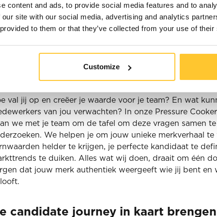
e content and ads, to provide social media features and to analy
rpen reis om je recruitmentinspanningen een boost te g
 our site with our social media, advertising and analytics partn
 provided to them or that they’ve collected from your use of their
Customize
ot de kern komen
arom is jouw bedrijf een plek waar mensen graag willen
e val jij op en creëer je waarde voor je team? En wat ku
dewerkers van jou verwachten? In onze Pressure Cooke
an we met je team om de tafel om deze vragen samen te
derzoeken. We helpen je om jouw unieke merkverhaal te ve
rnwaarden helder te krijgen, je perfecte kandidaat te defi
rkttrends te duiken. Alles wat wij doen, draait om één do
rgen dat jouw merk authentiek weergeeft wie jij bent en w
looft.
e candidate journey in kaart brengen