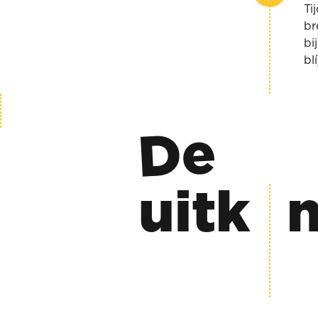
Ti
br
bi
bl
De
uitk