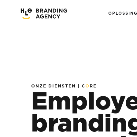
OPLOSSIN
ONZE DIENSTEN | C
O
RE
Employe
brandin