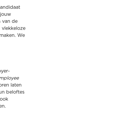
kandidaat
 jouw
n van de
 vlekkeloze
ormaken. We
oyer-
mployee
ren laten
n beloftes
 ook
en.