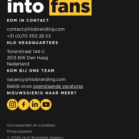
into
fans
NATUPOL
C
O
RE
NEDERLANDSE
VISSERIJSECTOR
SH
O
W
KOM IN CONTACT
contact@hlobranding.com
+31 (0)70 350 28 53
HLO HEADQUARTERS
Torenstraat 144-C
2513 BW Den Haag
Nederland
KOM BIJ ONS TEAM
vacancy@hlobranding.com
Bekijk onze
openstaande vacatures
NIEUWSGIERIG NAAR MEER?
Voorwaarden en condities
Privacybeleid
© 2026 HLO Branding Agency