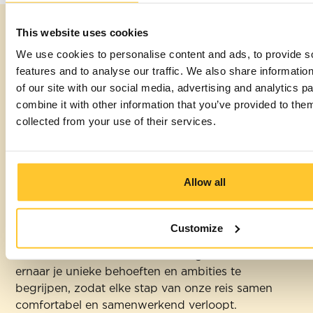
The HLO
This website uses cookies
We use cookies to personalise content and ads, to provide s
features and to analyse our traffic. We also share informatio
smile
of our site with our social media, advertising and analytics 
combine it with other information that you’ve provided to them
guarantee
collected from your use of their services.
We geloven erin om jou centraal te stellen in elke
interactie. Onze aanpak draait niet alleen om het
Allow all
creëren van merken; het gaat om het creëren van
ervaringen die resoneren met wie je bent en waar
je voor staat.
Customize
Vanaf onze allereerste ontmoeting streven we
ernaar je unieke behoeften en ambities te
begrijpen, zodat elke stap van onze reis samen
comfortabel en samenwerkend verloopt.